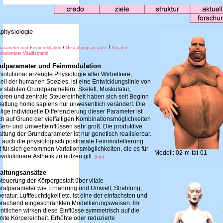
physiologie
/
/
arameter und Feinmodulation
Gestaltungsansätze
Ansätze
olutionärer Vitalästhetik
dparameter und Feinmodulation
volutionär erzeugte Physiologie aller Wirbeltiere,
ell der humanen Spezies, ist eine Entwicklungslinie von
iv stabilen Grundparametern. Skelett, Muskulatur,
oren und zentrale Steuereinheit haben sich seit Beginn
Gattung homo sapiens nur unwesentlich verändert. Die
lige individuelle Differenzierung dieser Parameter ist
ch auf Grund der vielfältigen Kombinationsmöglichkeiten
Gen- und Umwelteinflüssen sehr groß. Die produktive
ltung der Grundparameter ist nur genetisch realisierbar.
 auch die physiologisch postnatale Feinmodellierung
t für sich genommen Variationsmöglichkeiten, die es für
Modell: 02-m-fat-01
volutionäre Ästhetik zu nutzen gilt.
(top)
altungsansätze
teuerung der Körpergestalt über vitale
ralparameter wie Ernährung und Umwelt, Strahlung,
ratur, Luftfeuchtigkeit etc. ist eine der einfachsten und
prechend eingeschränkten Modellierungsweisen. Im
tlichen wirken diese Einflüsse symmetrisch auf die
mte Körpereinheit. Erhöhte oder reduzierte