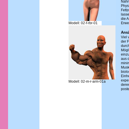
Nahr
Phys
Fettz
lass
die A
Modell: 02-f-rbr-01
Erwe
Ansä
Viel 
der 
durch
Mögli
einzu
aus d
mini
Musk
biol
Einhe
expe
Modell: 02-m-r-arm-01a
deren
poste