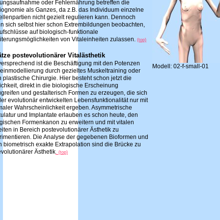
ungsaufnahme oder Fehlernährung betreffen die
iognomie als Ganzes, da z.B. das Individuum einzelne
ellenpartien nicht gezielt regulieren kann. Dennoch
en sich selbst hier schon Extrembildungen beobachten,
ufschlüsse auf biologisch-funktionale
iterungsmöglichkeiten von Vitaleinheiten zulassen.
(top)
tze postevolutionärer Vitalästhetik
versprechend ist die Beschäftigung mit den Potenzen
Modell: 02-f-small-01
Feinmodellierung durch gezieltes Muskeltraining oder
 plastische Chirurgie. Hier besteht schon jetzt die
chkeit, direkt in die biologische Erscheinung
greifen und gestalterisch Formen zu erzeugen, die sich
er evolutionär entwickelten Lebensfunktionalität nur mit
maler Wahrscheinlichkeit ergeben. Asymmetrische
ulatur und Implantate erlauben es schon heute, den
ogischen Formenkanon zu erweitern und mit vitalen
iten in Bereich postevolutionärer Ästhetik zu
rimentieren. Die Analyse der gegebenen Bioformen und
 biometrisch exakte Extrapolation sind die Brücke zu
volutionärer Ästhetik
. (top)