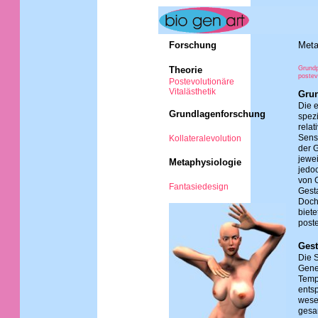
Forschung
Meta
Theorie
Grundp
postev
Postevolutionäre
Vitalästhetik
Grun
Die e
Grundlagenforschung
spezi
relat
Sens
Kollateralevolution
der 
jewei
Metaphysiologie
jedo
von 
Fantasiedesign
Gesta
Doch
biete
poste
Gest
Die S
Gene
Tempe
ents
wesen
gesa